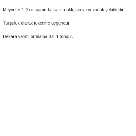
Meyveler 1-2 cm çapında, sarı renkli, acı ve yuvarlak şekildedir.
Turşuluk olarak tüketime uygundur.
Dekara verimi ortalama 0.8-1 tondur.
AYAZ (AŞAĞI BAKAN)
İncele
AYAZ (AŞAĞI BAKAN)
Ürün Kodu: 1636
BİBER
Kategoriler: