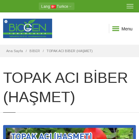
Lang
:
Turkce
Menu
Ana Sayfa
BİBER
TOPAK ACI BİBER (HAŞMET)
TOPAK ACI BİBER
(HAŞMET)