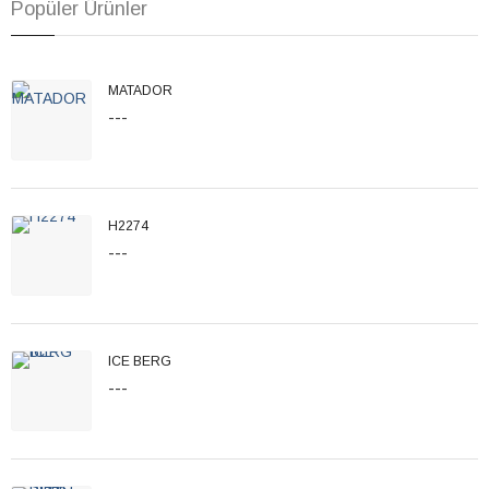
Popüler Ürünler
MATADOR
---
H2274
---
ICE BERG
---