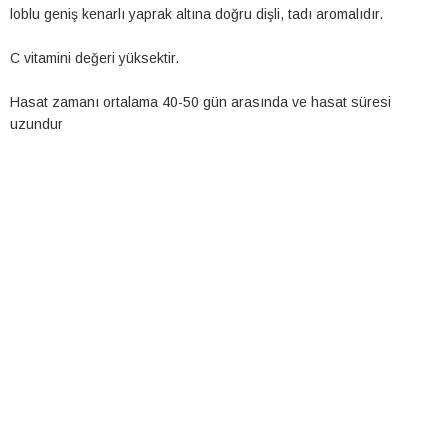
loblu geniş kenarlı yaprak altına doğru dişli, tadı aromalıdır.
C vitamini değeri yüksektir.
Hasat zamanı ortalama 40-50 gün arasında ve hasat süresi
uzundur
ROKA
İncele
ROKA
Ürün Kodu: 1679
ROKA
Kategoriler: