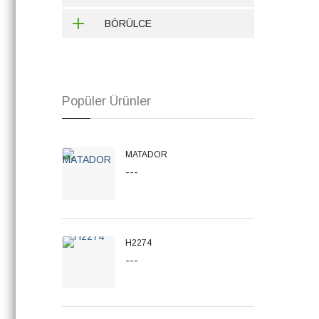
BÖRÜLCE
Popüler Ürünler
MATADOR
---
H2274
---