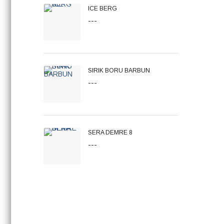
ICE BERG
---
SIRIK BORU BARBUN
---
SERA DEMRE 8
---