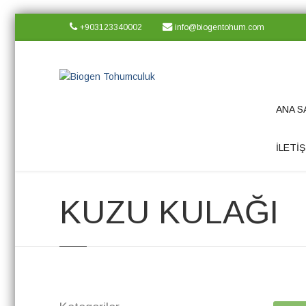
+903123340002
info@biogentohum.com
ANA S
Ana Sayfa
Ürünlerimiz
KUZU KULAĞI
İLETİŞ
KUZU KULAĞI