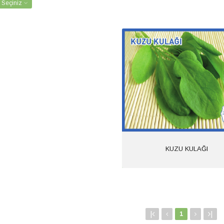
:
Seçiniz
KUZU K
Ürün Kodu: 
KUZU
Kategor
KUL
İncele
KUZU KULAĞI
|
|
1