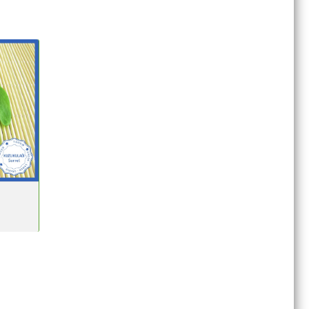
ULAĞI
1683
iler:
AĞI