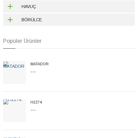
HAVUÇ
BÖRÜLCE
Popüler Ürünler
MATADOR
---
H2274
---